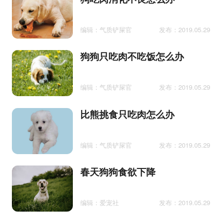
编辑：气质铲屎官
发布：2019.05.29
狗狗只吃肉不吃饭怎么办
编辑：气质铲屎官
发布：2019.05.29
比熊挑食只吃肉怎么办
编辑：气质铲屎官
发布：2019.05.29
春天狗狗食欲下降
编辑：爱宠社
发布：2019.05.29