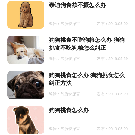
泰迪狗食欲不振怎么办
编辑：气质铲屎官
发布：2019.05.29
狗狗挑食不吃狗粮怎么办 狗狗
挑食不吃狗粮怎么纠正
编辑：气质铲屎官
发布：2019.05.29
狗狗挑食怎么办 狗狗挑食怎么
纠正方法
编辑：气质铲屎官
发布：2019.05.29
狗狗挑食怎么办
编辑：气质铲屎官
发布：2019.05.29