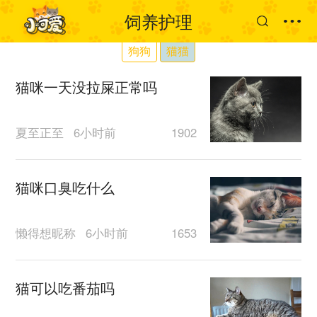
饲养护理
狗狗
猫猫
猫咪一天没拉屎正常吗
夏至正至
6小时前
1902
猫咪口臭吃什么
懒得想昵称
6小时前
1653
猫可以吃番茄吗