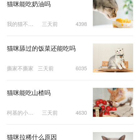
猫咪能吃奶油吗
我的猫不给你
三天前
4398
猫咪舔过的饭菜还能吃吗
撕家不撕家
三天前
6035
猫咪能吃山楂吗
柯基的小屁股
三天前
4630
猫咪拉稀什么原因