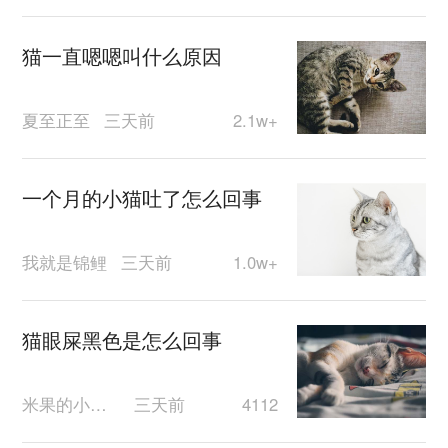
猫一直嗯嗯叫什么原因
夏至正至
三天前
2.1w+
一个月的小猫吐了怎么回事
我就是锦鲤
三天前
1.0w+
猫眼屎黑色是怎么回事
米果的小果冻
三天前
4112