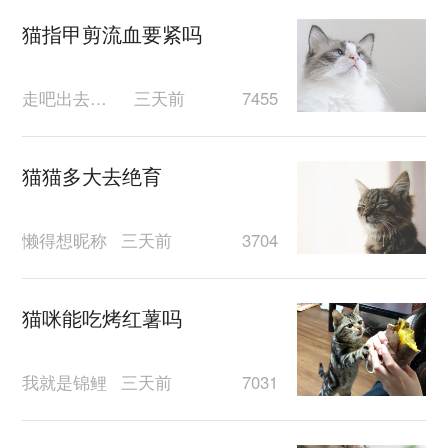
猫指甲剪流血要紧吗
走吧出去遛遛
三天前
7455
猫猫多大去绝育
懒得想昵称
三天前
3704
猫咪能吃烤红薯吗
我就是锦鲤
三天前
7031