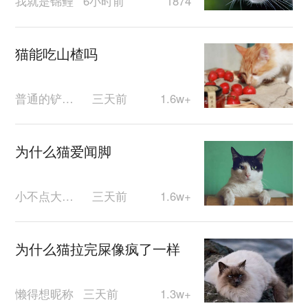
我就是锦鲤
6小时前
1874
猫能吃山楂吗
普通的铲屎官
三天前
1.6w+
为什么猫爱闻脚
小不点大可爱
三天前
1.6w+
为什么猫拉完屎像疯了一样
懒得想昵称
三天前
1.3w+