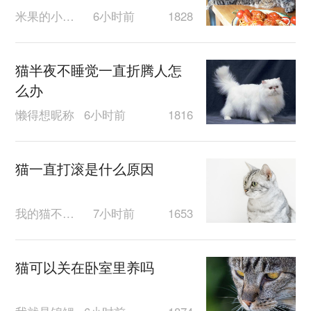
米果的小果冻
6小时前
1828
猫半夜不睡觉一直折腾人怎
么办
懒得想昵称
6小时前
1816
猫一直打滚是什么原因
我的猫不给你
7小时前
1653
猫可以关在卧室里养吗