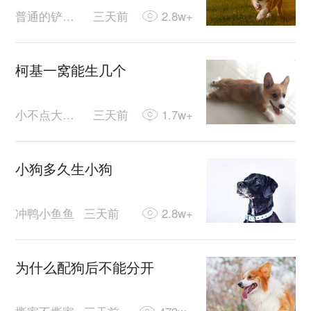
普通的铲屎官
三天前
2.8w+
柯基一窝能生几个
小不点大可爱
三天前
1.7w+
小狗多久生小狗
冲鸭小鱼鱼
三天前
2.8w+
为什么配狗后不能分开