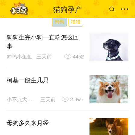
猫狗孕产
狗狗
猫猫
狗狗生完小狗一直喘怎么回
事
冲鸭小鱼鱼
三天前
4452
柯基一般生几只
小不点大可爱
三天前
2.3w+
母狗多久来月经