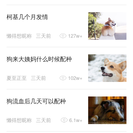
柯基几个月发情
懒得想昵称
三天前
127w+
狗来大姨妈什么时候配种
夏至正至
三天前
102w+
狗流血后几天可以配种
懒得想昵称
三天前
6.1w+