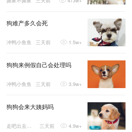
撕家不撕家
三天前
473w+
狗难产多久会死
冲鸭小鱼鱼
三天前
1.5w+
狗狗来例假自己会处理吗
冲鸭小鱼鱼
三天前
3.9w+
狗狗会来大姨妈吗
走吧出去遛遛
三天前
4.9w+