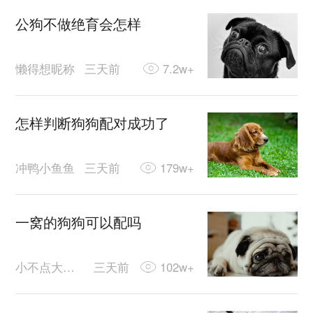
公狗不做绝育会怎样
懒得想昵称
三天前
7.2w+
怎样判断狗狗配对成功了
冲鸭小鱼鱼
三天前
179w+
一窝的狗狗可以配吗
小不点大可爱
三天前
102w+