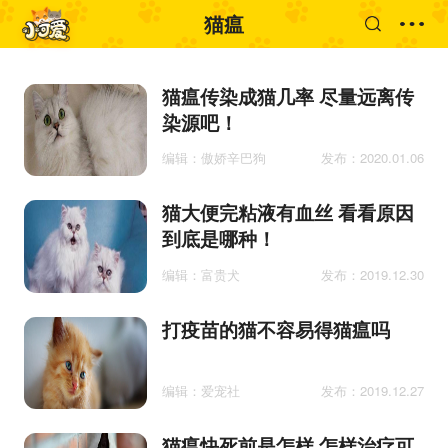
猫瘟
猫瘟传染成猫几率 尽量远离传
染源吧！
编辑：傲娇辛巴狗
发布：2020.01.06
猫大便完粘液有血丝 看看原因
到底是哪种！
编辑：富贵犬
发布：2019.12.30
打疫苗的猫不容易得猫瘟吗
编辑：爱宠社
发布：2019.12.27
猫瘟快死前是怎样 怎样治疗可