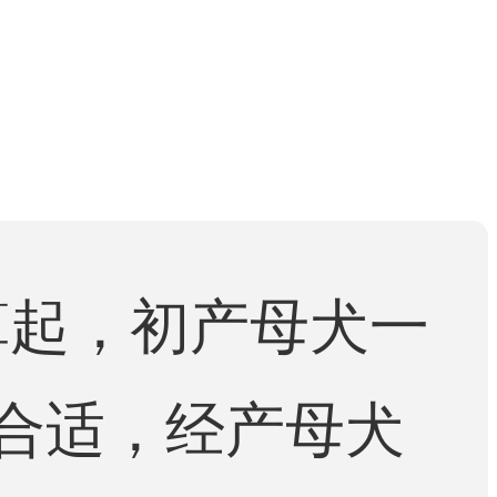
算起，初产母犬一
为合适，经产母犬