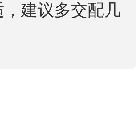
适，建议多交配几