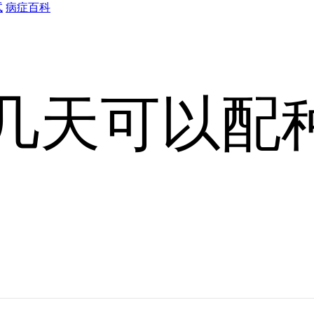
试
病症百科
几天可以配