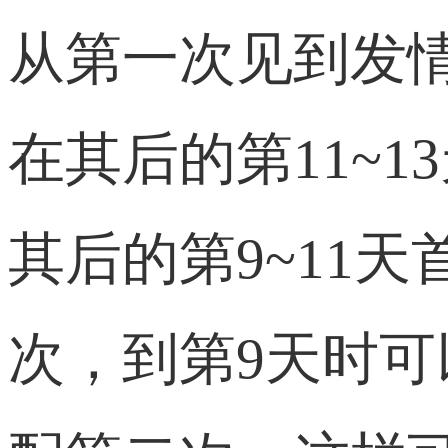
从第一次见到发
在其后的第11~
其后的第9~11
次，到第9天时