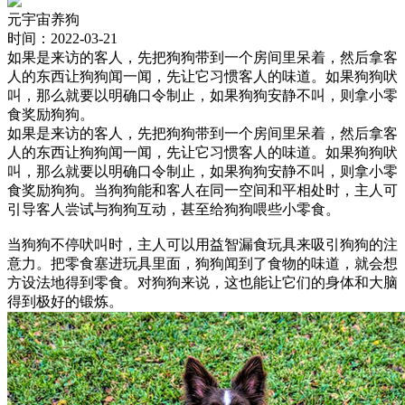
元宇宙养狗
时间：2022-03-21
如果是来访的客人，先把狗狗带到一个房间里呆着，然后拿客
人的东西让狗狗闻一闻，先让它习惯客人的味道。如果狗狗吠
叫，那么就要以明确口令制止，如果狗狗安静不叫，则拿小零
食奖励狗狗。
如果是来访的客人，先把狗狗带到一个房间里呆着，然后拿客
人的东西让狗狗闻一闻，先让它习惯客人的味道。如果狗狗吠
叫，那么就要以明确口令制止，如果狗狗安静不叫，则拿小零
食奖励狗狗。当狗狗能和客人在同一空间和平相处时，主人可
引导客人尝试与狗狗互动，甚至给狗狗喂些小零食。
当狗狗不停吠叫时，主人可以用益智漏食玩具来吸引狗狗的注
意力。把零食塞进玩具里面，狗狗闻到了食物的味道，就会想
方设法地得到零食。对狗狗来说，这也能让它们的身体和大脑
得到极好的锻炼。