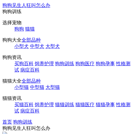
狗狗训练
选择宠物
狗狗
猫猫
狗狗大全
全部品种
小型犬
中型犬
大型犬
狗狗资讯
买狗百科
饲养护理
狗狗训练
狗狗医疗
狗狗孕事
性格测
试
病症百科
猫猫大全
全部品种
小型猫
中型猫
大型猫
猫猫资讯
买猫百科
饲养护理
猫猫训练
猫猫医疗
猫猫孕事
性格测
试
病症百科
首页
狗狗训练
狗狗见生人狂叫怎么办