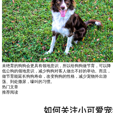
未绝育的狗狗会更具有领地意识，所以给狗狗做节育，可以降
低公狗的领地意识，减少狗狗对客人做出不好的举动。而且，
做节育能延长狗狗寿命，改变狗狗的性格，减少宠物外出游
荡、到处撒尿，嚎叫的习惯。
热门文章
推荐阅读