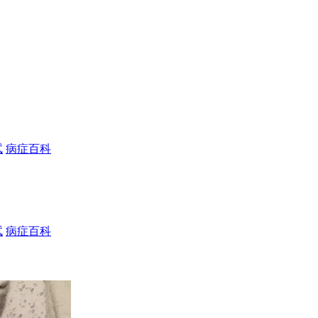
试
病症百科
试
病症百科