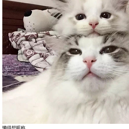
懒得想昵称