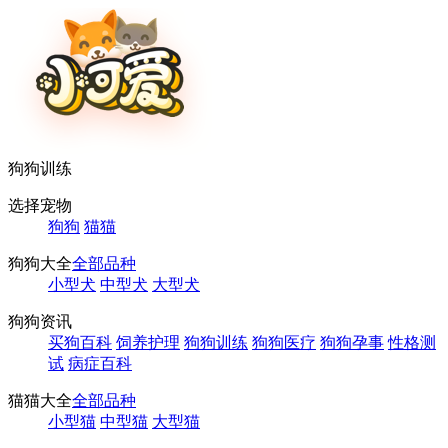
狗狗训练
选择宠物
狗狗
猫猫
狗狗大全
全部品种
小型犬
中型犬
大型犬
狗狗资讯
买狗百科
饲养护理
狗狗训练
狗狗医疗
狗狗孕事
性格测
试
病症百科
猫猫大全
全部品种
小型猫
中型猫
大型猫